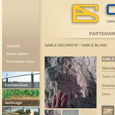
PARTENAIR
SABLE DECORATIF
/
SABLE BLANC
Accueil
Notre métier
SABLE
Contactez-nous
Descrip
Sable 0/
Construction
Coloris
blanc
Jardinage